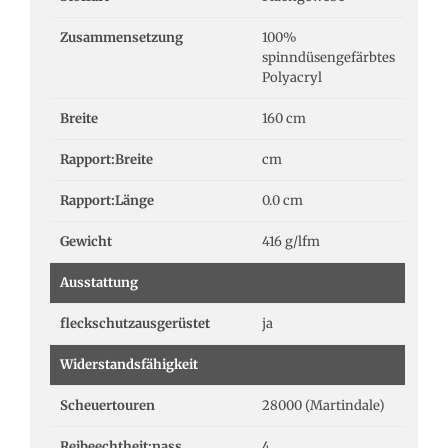
Zusammensetzung
100%
spinndüsengefärbtes
Polyacryl
Breite
160 cm
Rapport:Breite
cm
Rapport:Länge
0.0 cm
Gewicht
416 g/lfm
Ausstattung
fleckschutzausgerüstet
ja
Widerstandsfähigkeit
Scheuertouren
28000 (Martindale)
Reibeechtheit:nass
4