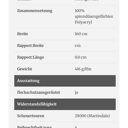
Zusammensetzung
100%
spinndüsengefärbtes
Polyacryl
Breite
160 cm
Rapport:Breite
cm
Rapport:Länge
0.0 cm
Gewicht
416 g/lfm
Ausstattung
fleckschutzausgerüstet
ja
Widerstandsfähigkeit
Scheuertouren
28000 (Martindale)
Reibeechtheit:nass
4