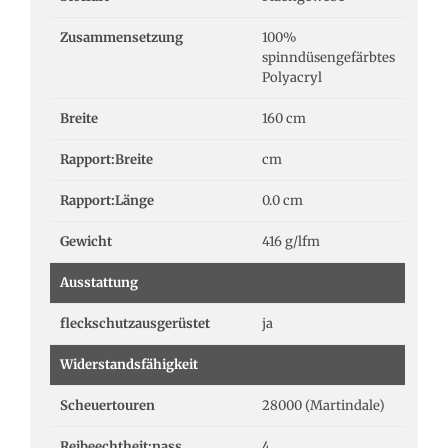
Zusammensetzung
100%
spinndüsengefärbtes
Polyacryl
Breite
160 cm
Rapport:Breite
cm
Rapport:Länge
0.0 cm
Gewicht
416 g/lfm
Ausstattung
fleckschutzausgerüstet
ja
Widerstandsfähigkeit
Scheuertouren
28000 (Martindale)
Reibeechtheit:nass
4