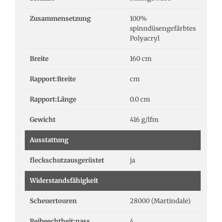
Zusammensetzung
100%
spinndüsengefärbtes
Polyacryl
Breite
160 cm
Rapport:Breite
cm
Rapport:Länge
0.0 cm
Gewicht
416 g/lfm
Ausstattung
fleckschutzausgerüstet
ja
Widerstandsfähigkeit
Scheuertouren
28000 (Martindale)
Reibeechtheit:nass
4