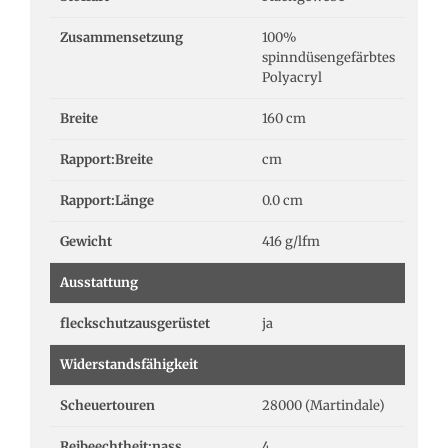
Zusammensetzung
100%
spinndüsengefärbtes
Polyacryl
Breite
160 cm
Rapport:Breite
cm
Rapport:Länge
0.0 cm
Gewicht
416 g/lfm
Ausstattung
fleckschutzausgerüstet
ja
Widerstandsfähigkeit
Scheuertouren
28000 (Martindale)
Reibeechtheit:nass
4