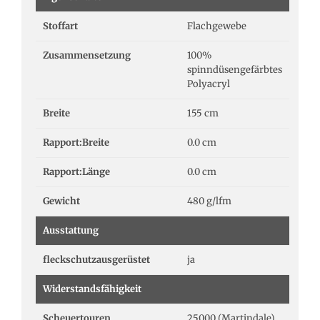
Stoffart
Flachgewebe
Zusammensetzung
100%
spinndüsengefärbtes
Polyacryl
Breite
155 cm
Rapport:Breite
0.0 cm
Rapport:Länge
0.0 cm
Gewicht
480 g/lfm
Ausstattung
fleckschutzausgerüstet
ja
Widerstandsfähigkeit
Scheuertouren
25000 (Martindale)