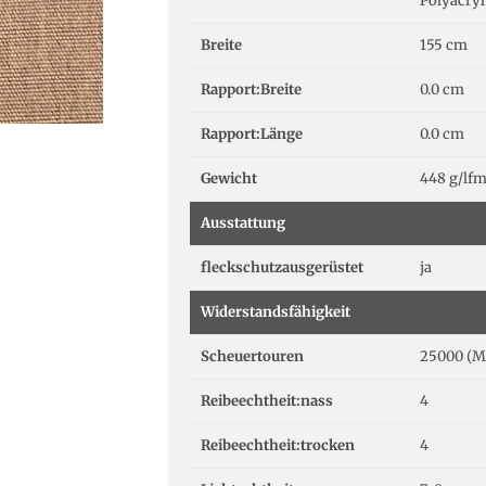
Polyacryl
Breite
155 cm
Rapport:Breite
0.0 cm
Rapport:Länge
0.0 cm
Gewicht
448 g/lf
Ausstattung
fleckschutzausgerüstet
ja
Widerstandsfähigkeit
Scheuertouren
25000 (M
Reibeechtheit:nass
4
Reibeechtheit:trocken
4