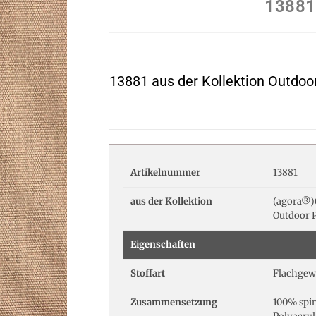
13881
13881 aus der Kollektion Outdo
Artikelnummer
13881
aus der Kollektion
(agora®)O
Outdoor 
Eigenschaften
Stoffart
Flachgew
Zusammensetzung
100% spi