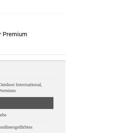
or Premium
utdoor International,
Premium
ebe
nndüsengefärbtes