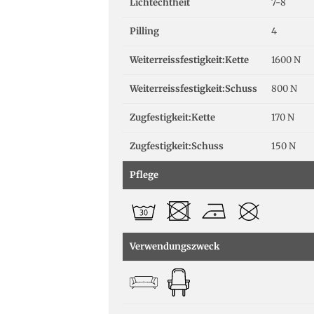
Lichtechtheit
7-8
Pilling
4
Weiterreissfestigkeit:Kette
1600 N
Weiterreissfestigkeit:Schuss
800 N
Zugfestigkeit:Kette
170 N
Zugfestigkeit:Schuss
150 N
Pflege
Verwendungszweck