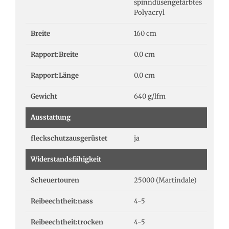
spinndüsengefärbtes
Polyacryl
Breite
160 cm
Rapport:Breite
0.0 cm
Rapport:Länge
0.0 cm
Gewicht
640 g/lfm
Ausstattung
fleckschutzausgerüstet
ja
Widerstandsfähigkeit
Scheuertouren
25000 (Martindale)
Reibeechtheit:nass
4-5
Reibeechtheit:trocken
4-5