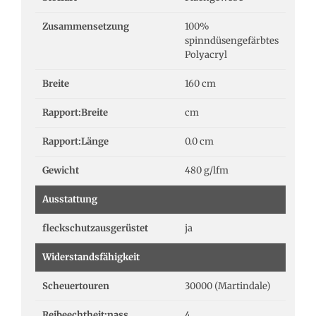
Zusammensetzung
100%
spinndüsengefärbtes
Polyacryl
Breite
160 cm
Rapport:Breite
cm
Rapport:Länge
0.0 cm
Gewicht
480 g/lfm
Ausstattung
fleckschutzausgerüstet
ja
Widerstandsfähigkeit
Scheuertouren
30000 (Martindale)
Reibeechtheit:nass
4