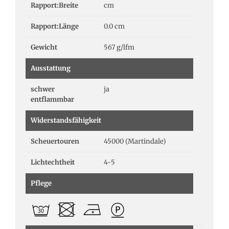
Rapport:Breite
cm
Rapport:Länge
0.0 cm
Gewicht
567 g/lfm
Ausstattung
schwer
ja
entflammbar
Widerstandsfähigkeit
Scheuertouren
45000 (Martindale)
Lichtechtheit
4-5
Pflege