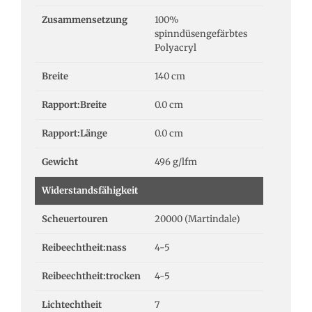
Zusammensetzung
100%
spinndüsengefärbtes
Polyacryl
Breite
140 cm
Rapport:Breite
0.0 cm
Rapport:Länge
0.0 cm
Gewicht
496 g/lfm
Widerstandsfähigkeit
Scheuertouren
20000 (Martindale)
Reibeechtheit:nass
4-5
Reibeechtheit:trocken
4-5
Lichtechtheit
7