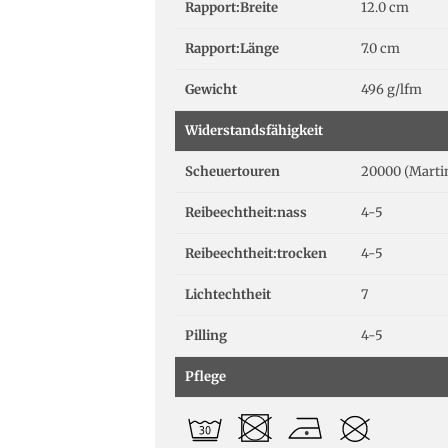
Rapport:Breite
12.0 cm
Rapport:Länge
7.0 cm
Gewicht
496 g/lfm
Widerstandsfähigkeit
Scheuertouren
20000 (Marti
Reibeechtheit:nass
4-5
Reibeechtheit:trocken
4-5
Lichtechtheit
7
Pilling
4-5
Pflege