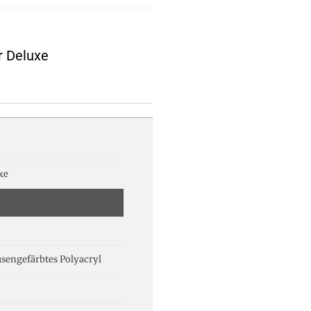
r Deluxe
xe
sengefärbtes Polyacryl