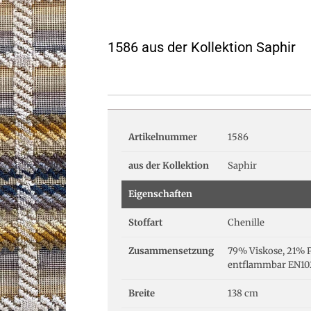
1586 aus der Kollektion Saphir
Artikelnummer
1586
aus der Kollektion
Saphir
Eigenschaften
Stoffart
Chenille
Zusammensetzung
79% Viskose, 21% 
entflammbar EN102
Breite
138 cm