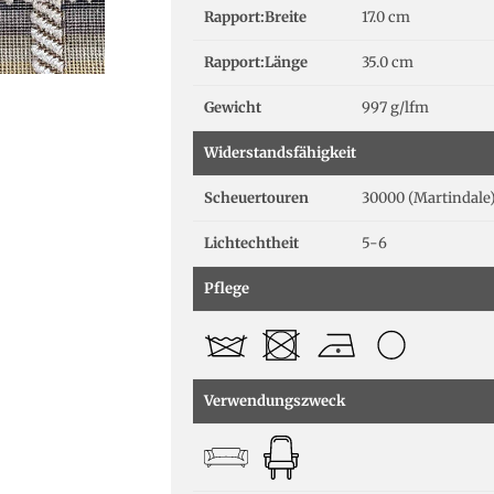
Rapport:Breite
17.0 cm
Rapport:Länge
35.0 cm
Gewicht
997 g/lfm
Widerstandsfähigkeit
Scheuertouren
30000 (Martindale
Lichtechtheit
5-6
Pflege
Verwendungszweck