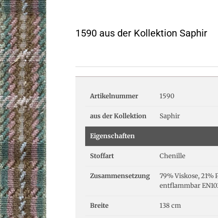
1590 aus der Kollektion Saphir
Artikelnummer
1590
aus der Kollektion
Saphir
Eigenschaften
Stoffart
Chenille
Zusammensetzung
79% Viskose, 21% 
entflammbar EN102
Breite
138 cm