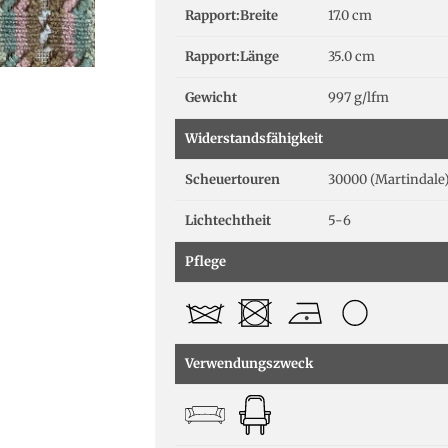
Rapport:Breite
17.0 cm
Rapport:Länge
35.0 cm
Gewicht
997 g/lfm
Widerstandsfähigkeit
Scheuertouren
30000 (Martindale
Lichtechtheit
5-6
Pflege
Verwendungszweck