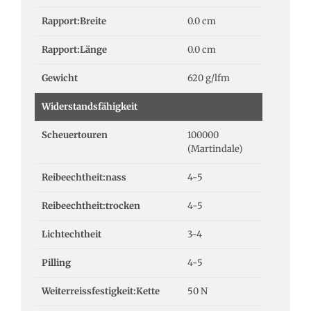
Rapport:Breite
0.0 cm
Rapport:Länge
0.0 cm
Gewicht
620 g/lfm
Widerstandsfähigkeit
Scheuertouren
100000
(Martindale)
Reibeechtheit:nass
4-5
Reibeechtheit:trocken
4-5
Lichtechtheit
3-4
Pilling
4-5
Weiterreissfestigkeit:Kette
50 N