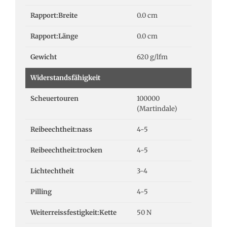
Rapport:Breite
0.0 cm
Rapport:Länge
0.0 cm
Gewicht
620 g/lfm
Widerstandsfähigkeit
Scheuertouren
100000
(Martindale)
Reibeechtheit:nass
4-5
Reibeechtheit:trocken
4-5
Lichtechtheit
3-4
Pilling
4-5
Weiterreissfestigkeit:Kette
50 N