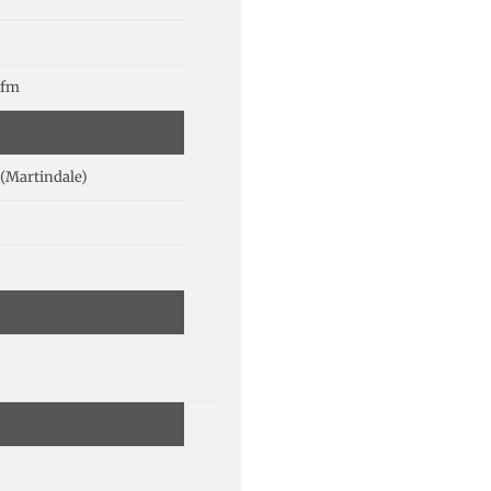
lfm
(Martindale)