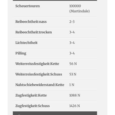
Scheuertouren
100000
(Martindale)
Reibeechtheit:nass
2-3
Reibeechtheit:trocken
3-4
Lichtechtheit
3-4
Pilling
3-4
Weiterreissfestigkeit:Kette
56 N
Weiterreissfestigkeit:Schuss
53 N
Nahtschiebewiderstand:Kette
1 N
Zugfestigkeit:Kette
1088 N
Zugfestigkeit:Schuss
1426 N