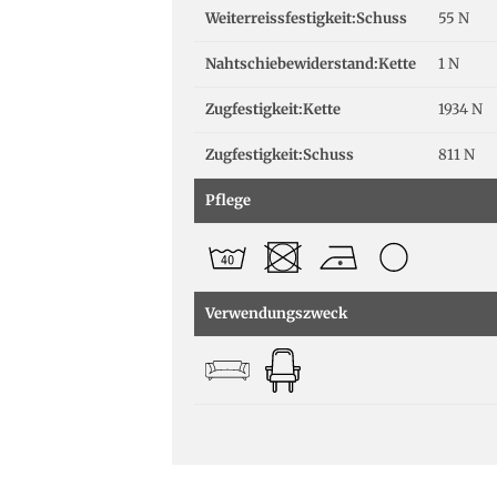
Weiterreissfestigkeit:Schuss
55 N
Nahtschiebewiderstand:Kette
1 N
Zugfestigkeit:Kette
1934 N
Zugfestigkeit:Schuss
811 N
Pflege
Verwendungszweck