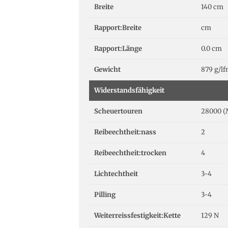
Breite
140 cm
Rapport:Breite
cm
Rapport:Länge
0.0 cm
Gewicht
879 g/l
Widerstandsfähigkeit
Scheuertouren
28000 (
Reibeechtheit:nass
2
Reibeechtheit:trocken
4
Lichtechtheit
3-4
Pilling
3-4
Weiterreissfestigkeit:Kette
129 N