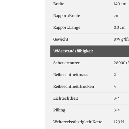
Breite
140 cm
Rapport:Breite
cm
Rapport:Länge
0.0 cm
Gewicht
879 g/l
Widerstandsfähigkeit
Scheuertouren
28000 (
Reibeechtheit:nass
2
Reibeechtheit:trocken
4
Lichtechtheit
3-4
Pilling
3-4
Weiterreissfestigkeit:Kette
129 N