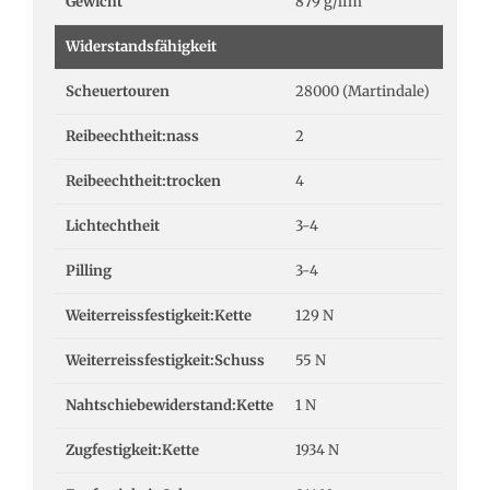
Gewicht
879 g/lfm
Widerstandsfähigkeit
Scheuertouren
28000 (Martindale)
Reibeechtheit:nass
2
Reibeechtheit:trocken
4
Lichtechtheit
3-4
Pilling
3-4
Weiterreissfestigkeit:Kette
129 N
Weiterreissfestigkeit:Schuss
55 N
Nahtschiebewiderstand:Kette
1 N
Zugfestigkeit:Kette
1934 N