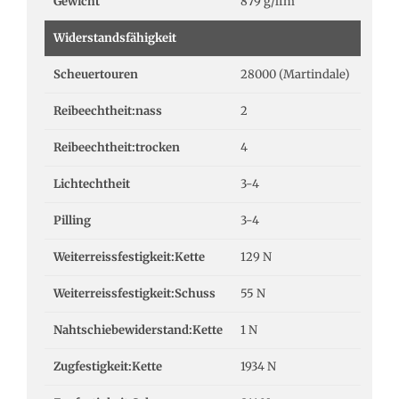
Gewicht
879 g/lfm
Widerstandsfähigkeit
Scheuertouren
28000 (Martindale)
Reibeechtheit:nass
2
Reibeechtheit:trocken
4
Lichtechtheit
3-4
Pilling
3-4
Weiterreissfestigkeit:Kette
129 N
Weiterreissfestigkeit:Schuss
55 N
Nahtschiebewiderstand:Kette
1 N
Zugfestigkeit:Kette
1934 N