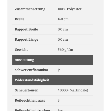
Zusammensetzung
100% Polyester
Breite
140 cm
Rapport:Breite
0.0 cm
Rapport:Länge
0.0 cm
Gewicht
560 g/lfm
Ausstattung
schwer entflammbar
ja
Widerstandsfähigkeit
Scheuertouren
40000 (Martindale)
Reibeechtheit:nass
3
Reibeechtheit:trocken
3-4