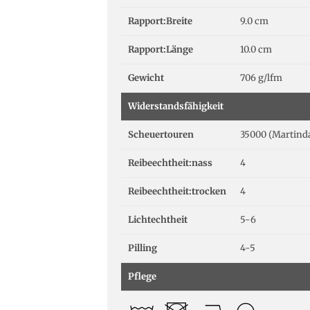
Rapport:Breite
9.0 cm
Rapport:Länge
10.0 cm
Gewicht
706 g/lfm
Widerstandsfähigkeit
Scheuertouren
35000 (Martinda
Reibeechtheit:nass
4
Reibeechtheit:trocken
4
Lichtechtheit
5-6
Pilling
4-5
Pflege