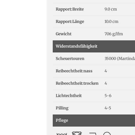
Rapport:Breite
9.0 cm
Rapport:Länge
10.0 cm
Gewicht
706 g/lfm
Widerstandsfähigkeit
Scheuertouren
35000 (Martinda
Reibeechtheit:nass
4
Reibeechtheit:trocken
4
Lichtechtheit
5-6
Pilling
4-5
Pflege