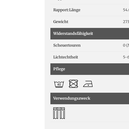
Rapport:Länge
54
Gewicht
273
Widerstandsfähigkeit
Scheuertouren
0 (
Lichtechtheit
5-
Pflege
Verwendungszweck