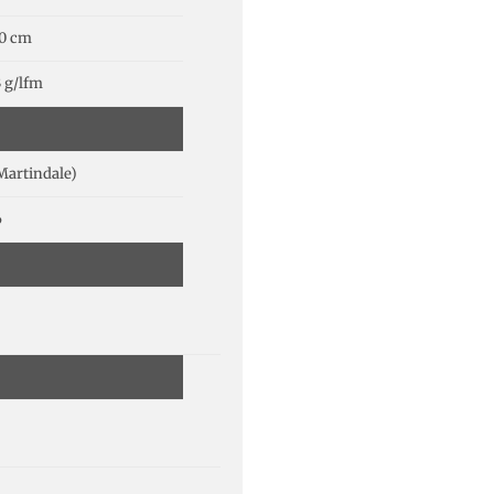
.0 cm
 g/lfm
Martindale)
6