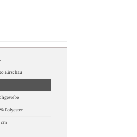
4
ko Hirschau
achgewebe
% Polyester
0 cm