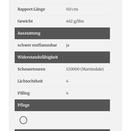
Rapport:Länge
0.0 cm
Gewicht
462 g/lfm
Ausstattung
schwer entflammbar
ja
Widerstandsfähigkeit
Scheuertouren
120000 (Martindale)
Lichtechtheit
4
Pilling
4
Pflege