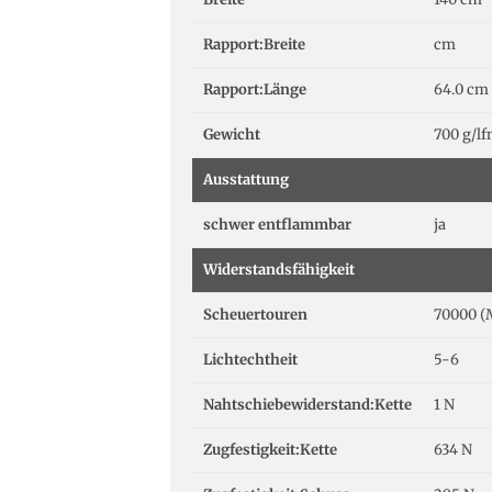
Rapport:Breite
cm
Rapport:Länge
64.0 cm
Gewicht
700 g/l
Ausstattung
schwer entflammbar
ja
Widerstandsfähigkeit
Scheuertouren
70000 (
Lichtechtheit
5-6
Nahtschiebewiderstand:Kette
1 N
Zugfestigkeit:Kette
634 N