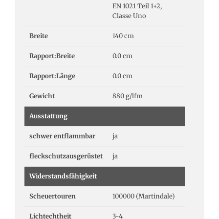
EN 1021 Teil 1+2,
Classe Uno
Breite
140 cm
Rapport:Breite
0.0 cm
Rapport:Länge
0.0 cm
Gewicht
880 g/lfm
Ausstattung
schwer entflammbar
ja
fleckschutzausgerüstet
ja
Widerstandsfähigkeit
Scheuertouren
100000 (Martindale)
Lichtechtheit
3-4