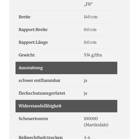
„FR“
Breite
140 cm
Rapport:Breite
0.0 cm
Rapport:Länge
0.0 cm
Gewicht
574 g/lfm
Ausstattung
schwer entflammbar
ja
fleckschutzausgerüstet
ja
Widerstandsfähigkeit
Scheuertouren
100000
(Martindale)
Reibeechtheit:trocken
3-4