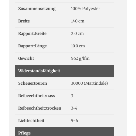
Zusammensetzung
100% Polyester
Breite
140 cm
Rapport:Breite
2.0 cm
Rapport:Länge
10.0 cm
Gewicht
562 g/lfm
Widerstandsfähigkeit
Scheuertouren
30000 (Martindale)
Reibeechtheit:nass
3
Reibeechtheit:trocken
3-4
Lichtechtheit
5-6
Pflege