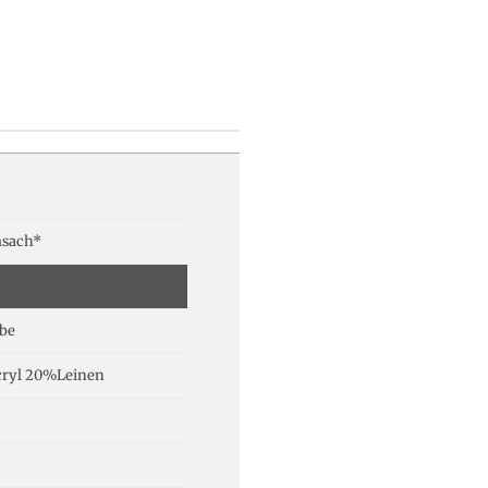
h
sach*
be
ryl 20%Leinen