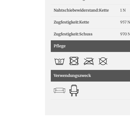
Nahtschiebewiderstand:Kette
1 N
Zugfestigkeit:Kette
957 
Zugfestigkeit:Schuss
970 
Pflege
Verwendungszweck