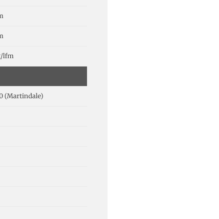
cm
cm
g/lfm
0 (Martindale)