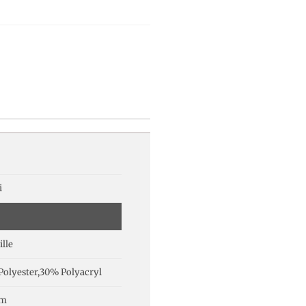
i
lle
olyester,30% Polyacryl
cm