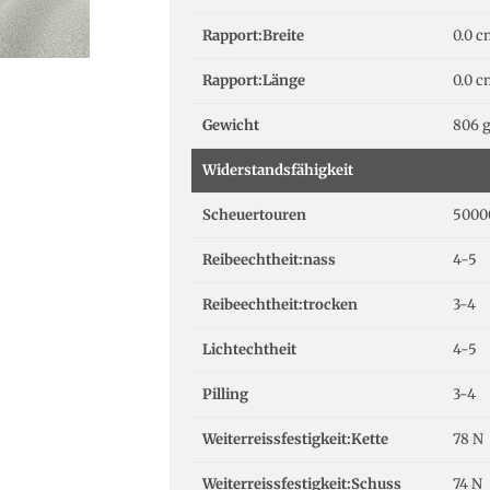
Rapport:Breite
0.0 
Rapport:Länge
0.0 
Gewicht
806 
Widerstandsfähigkeit
Scheuertouren
5000
Reibeechtheit:nass
4-5
Reibeechtheit:trocken
3-4
Lichtechtheit
4-5
Pilling
3-4
Weiterreissfestigkeit:Kette
78 N
Weiterreissfestigkeit:Schuss
74 N