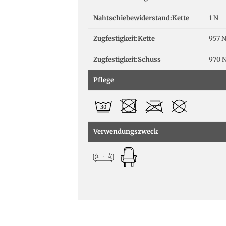
Nahtschiebewiderstand:Kette
1 N
Zugfestigkeit:Kette
957 
Zugfestigkeit:Schuss
970 
Pflege
Verwendungszweck