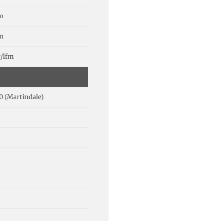
cm
cm
g/lfm
0 (Martindale)