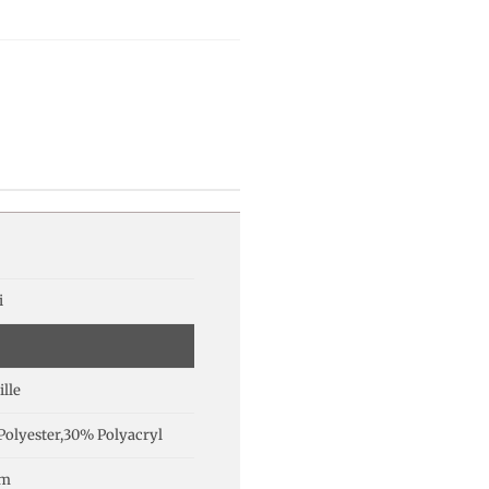
i
lle
olyester,30% Polyacryl
cm