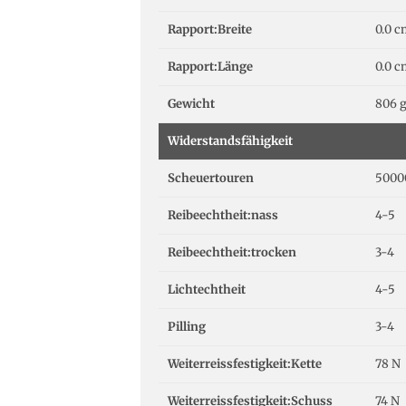
Rapport:Breite
0.0 
Rapport:Länge
0.0 
Gewicht
806 
Widerstandsfähigkeit
Scheuertouren
5000
Reibeechtheit:nass
4-5
Reibeechtheit:trocken
3-4
Lichtechtheit
4-5
Pilling
3-4
Weiterreissfestigkeit:Kette
78 N
Weiterreissfestigkeit:Schuss
74 N