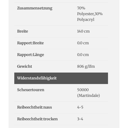
Zusammensetzung
70%
Polyester,30%
Polyacryl
Breite
140 cm
Rapport:Breite
0.0 cm
Rapport:Länge
0.0 cm
Gewicht
806 g/lfm
Widerstandsfähigkeit
Scheuertouren
50000
(Martindale)
Reibeechtheit:nass
4-5
Reibeechtheit:trocken
3-4