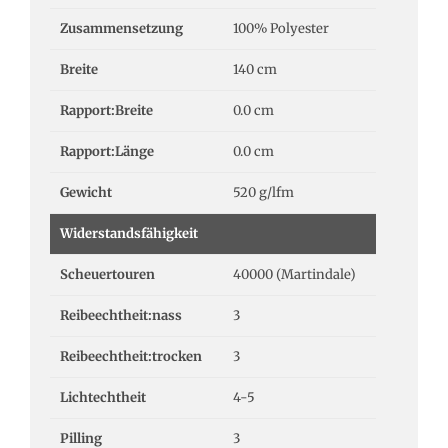
Zusammensetzung
100% Polyester
Breite
140 cm
Rapport:Breite
0.0 cm
Rapport:Länge
0.0 cm
Gewicht
520 g/lfm
Widerstandsfähigkeit
Scheuertouren
40000 (Martindale)
Reibeechtheit:nass
3
Reibeechtheit:trocken
3
Lichtechtheit
4-5
Pilling
3