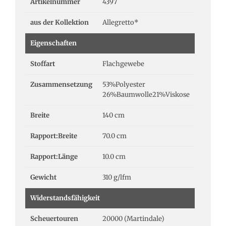
Artikelnummer
4397
aus der Kollektion
Allegretto*
Eigenschaften
Stoffart
Flachgewebe
Zusammensetzung
53%Polyester
26%Baumwolle21%Viskose
Breite
140 cm
Rapport:Breite
70.0 cm
Rapport:Länge
10.0 cm
Gewicht
310 g/lfm
Widerstandsfähigkeit
Scheuertouren
20000 (Martindale)