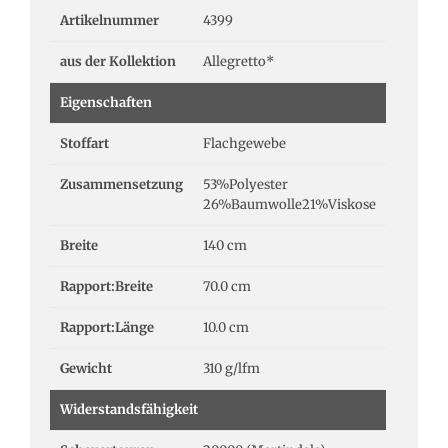
Artikelnummer
4399
aus der Kollektion
Allegretto*
Eigenschaften
Stoffart
Flachgewebe
Zusammensetzung
53%Polyester
26%Baumwolle21%Viskose
Breite
140 cm
Rapport:Breite
70.0 cm
Rapport:Länge
10.0 cm
Gewicht
310 g/lfm
Widerstandsfähigkeit