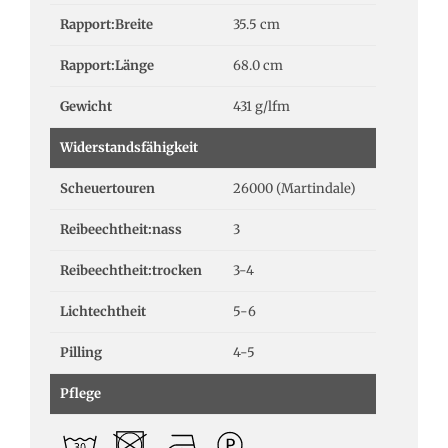
Rapport:Breite
35.5 cm
Rapport:Länge
68.0 cm
Gewicht
431 g/lfm
Widerstandsfähigkeit
Scheuertouren
26000 (Martindale)
Reibeechtheit:nass
3
Reibeechtheit:trocken
3-4
Lichtechtheit
5-6
Pilling
4-5
Pflege