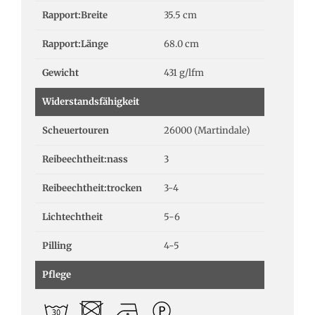
Rapport:Breite
35.5 cm
Rapport:Länge
68.0 cm
Gewicht
431 g/lfm
Widerstandsfähigkeit
Scheuertouren
26000 (Martindale)
Reibeechtheit:nass
3
Reibeechtheit:trocken
3-4
Lichtechtheit
5-6
Pilling
4-5
Pflege