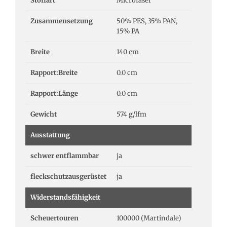
Stoffart
Microfaser
Zusammensetzung
50% PES, 35% PAN,
15% PA
Breite
140 cm
Rapport:Breite
0.0 cm
Rapport:Länge
0.0 cm
Gewicht
574 g/lfm
Ausstattung
schwer entflammbar
ja
fleckschutzausgerüstet
ja
Widerstandsfähigkeit
Scheuertouren
100000 (Martindale)