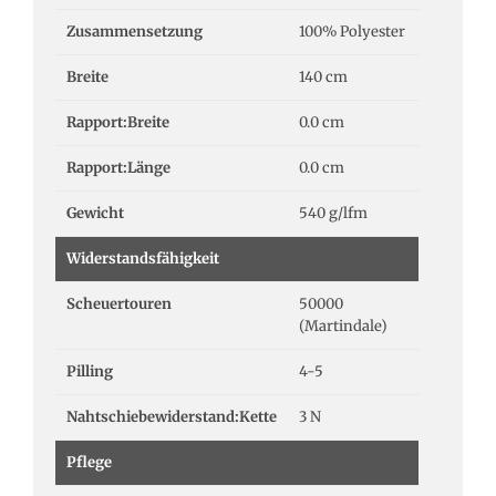
Zusammensetzung
100% Polyester
Breite
140 cm
Rapport:Breite
0.0 cm
Rapport:Länge
0.0 cm
Gewicht
540 g/lfm
Widerstandsfähigkeit
Scheuertouren
50000
(Martindale)
Pilling
4-5
Nahtschiebewiderstand:Kette
3 N
Pflege