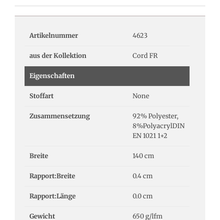
Artikelnummer
4623
aus der Kollektion
Cord FR
Eigenschaften
Stoffart
None
Zusammensetzung
92% Polyester,
8%PolyacrylDIN
EN 1021 1+2
Breite
140 cm
Rapport:Breite
0.4 cm
Rapport:Länge
0.0 cm
Gewicht
650 g/lfm