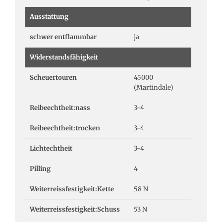
Ausstattung
schwer entflammbar
ja
Widerstandsfähigkeit
Scheuertouren
45000
(Martindale)
Reibeechtheit:nass
3-4
Reibeechtheit:trocken
3-4
Lichtechtheit
3-4
Pilling
4
Weiterreissfestigkeit:Kette
58 N
Weiterreissfestigkeit:Schuss
53 N