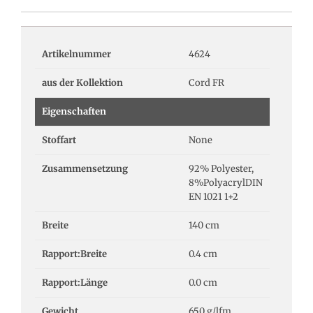
Artikelnummer
4624
aus der Kollektion
Cord FR
Eigenschaften
Stoffart
None
Zusammensetzung
92% Polyester,
8%PolyacrylDIN
EN 1021 1+2
Breite
140 cm
Rapport:Breite
0.4 cm
Rapport:Länge
0.0 cm
Gewicht
650 g/lfm