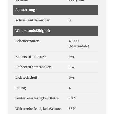
Ausstattung
schwer entflammbar
ja
Widerstandsfähigkeit
Scheuertouren
45000
(Martindale)
Reibeechtheit:nass
3-4
Reibeechtheit:trocken
3-4
Lichtechtheit
3-4
Pilling
4
Weiterreissfestigkeit:Kette
58 N
Weiterreissfestigkeit:Schuss
53 N