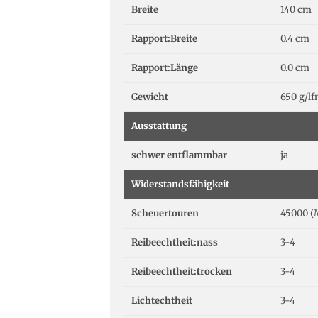
Breite
140 cm
Rapport:Breite
0.4 cm
Rapport:Länge
0.0 cm
Gewicht
650 g/l
Ausstattung
schwer entflammbar
ja
Widerstandsfähigkeit
Scheuertouren
45000 (
Reibeechtheit:nass
3-4
Reibeechtheit:trocken
3-4
Lichtechtheit
3-4