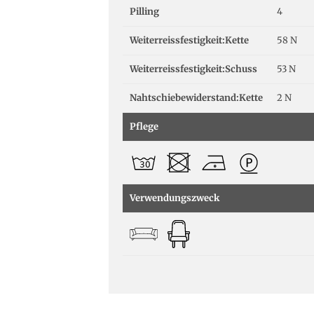
Pilling
4
Weiterreissfestigkeit:Kette
58 N
Weiterreissfestigkeit:Schuss
53 N
Nahtschiebewiderstand:Kette
2 N
Pflege
Verwendungszweck