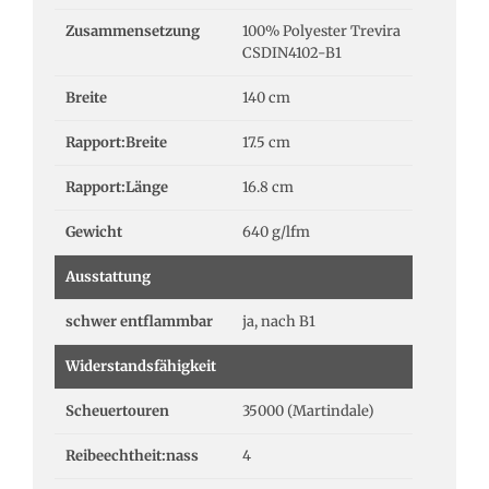
Zusammensetzung
100% Polyester Trevira
CSDIN4102-B1
Breite
140 cm
Rapport:Breite
17.5 cm
Rapport:Länge
16.8 cm
Gewicht
640 g/lfm
Ausstattung
schwer entflammbar
ja, nach B1
Widerstandsfähigkeit
Scheuertouren
35000 (Martindale)
Reibeechtheit:nass
4