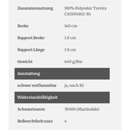
Zusammensetzung
100% Polyester Trevira
CSDIN4102-B1
Breite
140 cm
Rapport:Breite
1.8 cm
Rapport:Länge
1.8 cm
Gewicht
640 g/lfm
Ausstattung
schwer entflammbar
ja, nach B1
Widerstandsfähigkeit
Scheuertouren
35000 (Martindale)
Reibeechtheit:nass
4