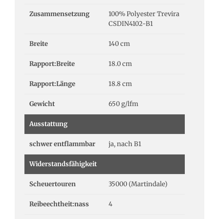
Zusammensetzung
100% Polyester Trevira
CSDIN4102-B1
Breite
140 cm
Rapport:Breite
18.0 cm
Rapport:Länge
18.8 cm
Gewicht
650 g/lfm
Ausstattung
schwer entflammbar
ja, nach B1
Widerstandsfähigkeit
Scheuertouren
35000 (Martindale)
Reibeechtheit:nass
4