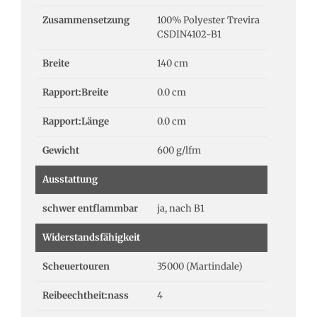
Zusammensetzung
100% Polyester Trevira
CSDIN4102-B1
Breite
140 cm
Rapport:Breite
0.0 cm
Rapport:Länge
0.0 cm
Gewicht
600 g/lfm
Ausstattung
schwer entflammbar
ja, nach B1
Widerstandsfähigkeit
Scheuertouren
35000 (Martindale)
Reibeechtheit:nass
4