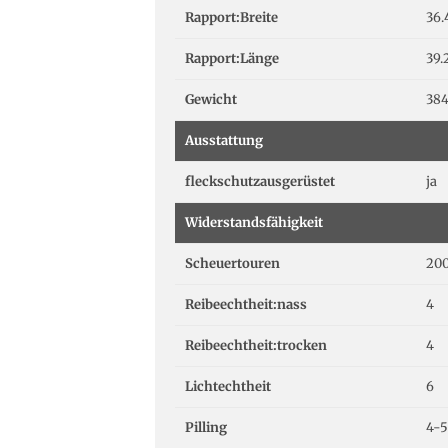
Rapport:Breite
36.
Rapport:Länge
39.
Gewicht
384
Ausstattung
fleckschutzausgerüstet
ja
Widerstandsfähigkeit
Scheuertouren
200
Reibeechtheit:nass
4
Reibeechtheit:trocken
4
Lichtechtheit
6
Pilling
4-5