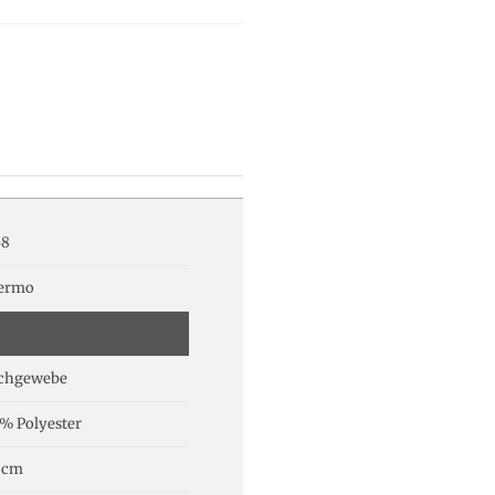
68
lermo
achgewebe
% Polyester
 cm