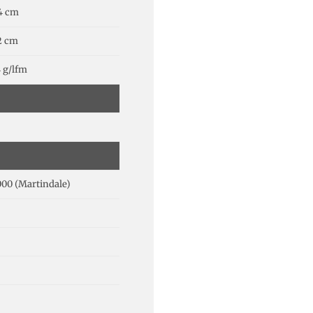
4 cm
2 cm
 g/lfm
00 (Martindale)